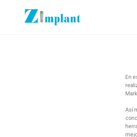
En e
real
Marke
Así 
conc
herr
mejo