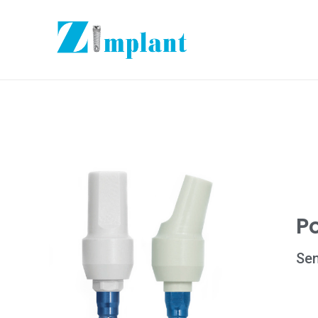
P
Sen