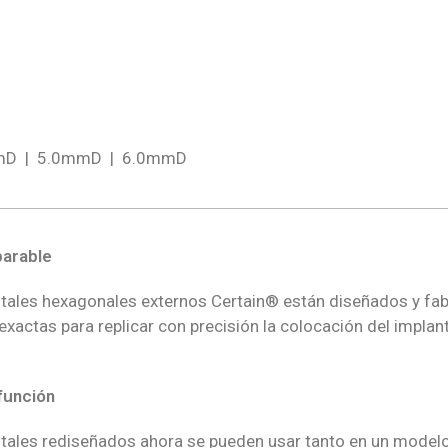
mD | 5.0mmD | 6.0mmD
parable
itales hexagonales externos Certain®
están diseñados
y fa
exactas para replicar con precisión la colocación del impla
función
tales rediseñados ahora se pueden usar tanto en un modelo