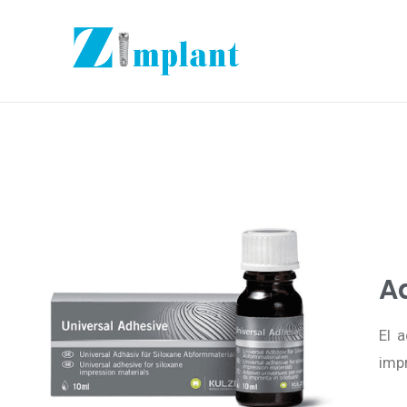
A
El 
impr