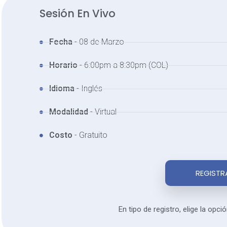
Sesión En Vivo
Fecha
- 08 de Marzo
Horario
- 6:00pm a 8:30pm (COL)
Idioma
- Inglés
Modalidad
- Virtual
Costo
- Gratuito
REGISTR
En tipo de registro, elige la opci