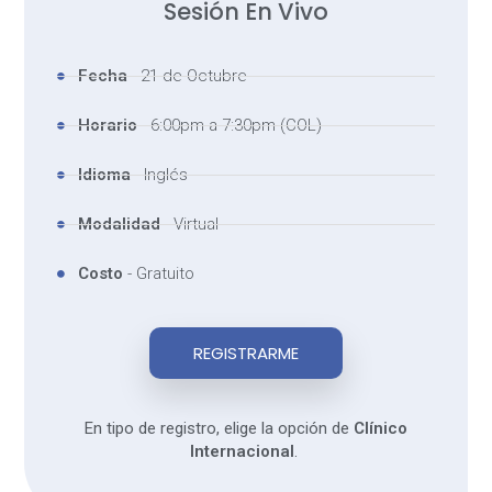
Sesión En Vivo
Fecha
- 21 de Octubre
Horario
- 6:00pm a 7:30pm (COL)
Idioma
- Inglés
Modalidad
- Virtual
Costo
- Gratuito
REGISTRARME
En tipo de registro, elige la opción de
Clínico
Internacional
.