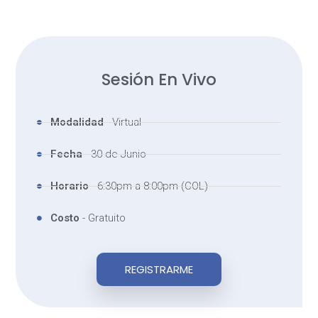
Sesión En Vivo
Modalidad
- Virtual
Fecha
- 30 de Junio
Horario
- 6:30pm a 8:00pm (COL)
Costo
- Gratuito
REGISTRARME