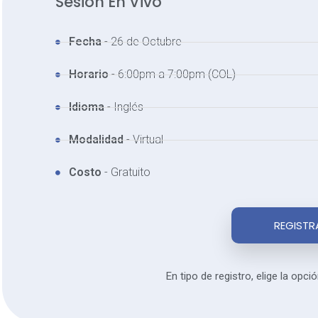
Sesión En Vivo
Fecha
- 26 de Octubre
Horario
- 6:00pm a 7:00pm (COL)
Idioma
- Inglés
Modalidad
- Virtual
Costo
- Gratuito
REGISTR
En tipo de registro, elige la opci