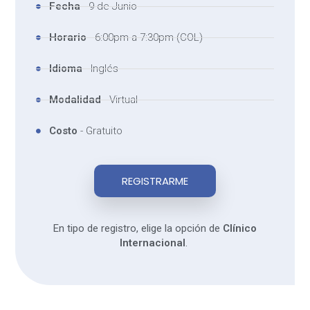
Fecha
- 9 de Junio
Horario
- 6:00pm a 7:30pm (COL)
Idioma
- Inglés
Modalidad
- Virtual
Costo
- Gratuito
REGISTRARME
En tipo de registro, elige la opción de
Clínico
Internacional
.