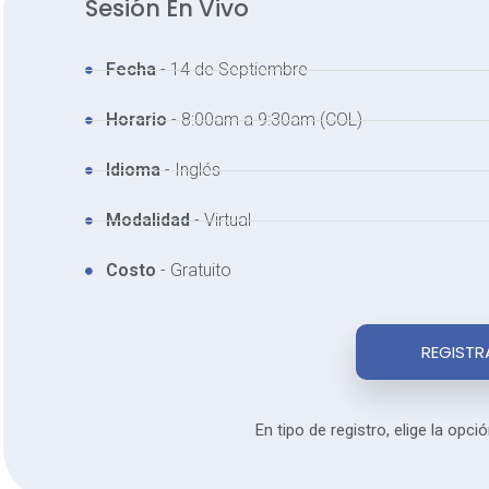
Sesión En Vivo
Fecha
- 14 de Septiembre
Horario
- 8:00am a 9:30am (COL)
Idioma
- Inglés
Modalidad
- Virtual
Costo
- Gratuito
REGISTR
En tipo de registro, elige la opci