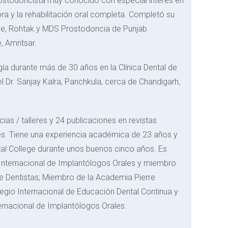
prostodoncista muy conocido con especial interés en
ra y la rehabilitación oral completa.
Completó su
ge, Rohtak y MDS Prostodoncia de Punjab
, Amritsar.
ía durante más de 30 años en la Clínica Dental de
l Dr. Sanjay Kalra, Panchkula, cerca de Chandigarh,
as / talleres y 24 publicaciones en revistas
les. Tiene una experiencia académica de 23 años y
tal College durante unos buenos cinco años. Es
Internacional de Implantólogos Orales y miembro
de Dentistas; Miembro de la Academia Pierre
egio Internacional de Educación Dental Continua y
rnacional de Implantólogos Orales.